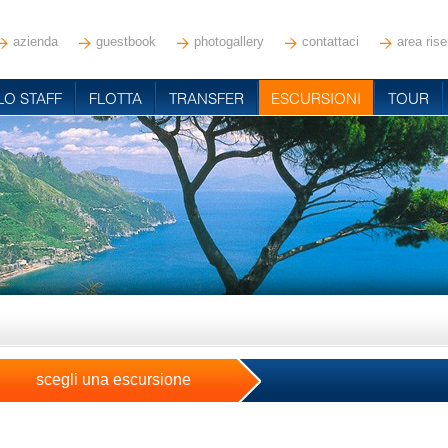
azienda
guestbook
photogallery
contattaci
area rise
LO STAFF
FLOTTA
TRANSFER
ESCURSIONI
TOUR
scegli una escursione