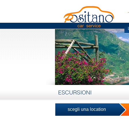
ESCURSIONI
scegli una location
fai una prenotazione