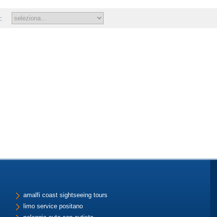
:
amalfi coast sightseeing tours
limo service positano