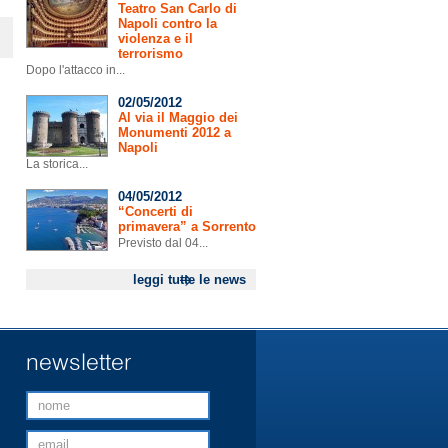
Teatro San Carlo di
Napoli contro la
violenza e il
terrorismo
Dopo l'attacco in...
02/05/2012
Al via il Maggio dei
Monumenti 2012 a
Napoli
La storica...
04/05/2012
“Concerti di
primavera” a Sorrento
Previsto dal 04...
leggi tutte le news
newsletter