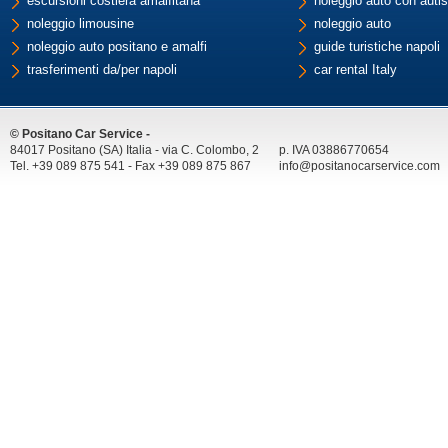
escursioni costiera amalfitana
noleggio auto con autis
noleggio limousine
noleggio auto
noleggio auto positano e amalfi
guide turistiche napoli
trasferimenti da/per napoli
car rental Italy
© Positano Car Service -
84017 Positano (SA) Italia - via C. Colombo, 2
p. IVA 03886770654
Tel. +39 089 875 541 - Fax +39 089 875 867
info@positanocarservice.com