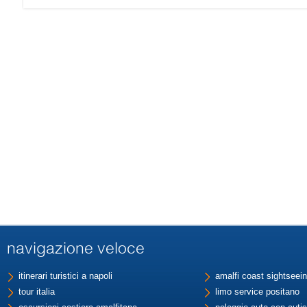
navigazione veloce
itinerari turistici a napoli
amalfi coast sightseein
tour italia
limo service positano