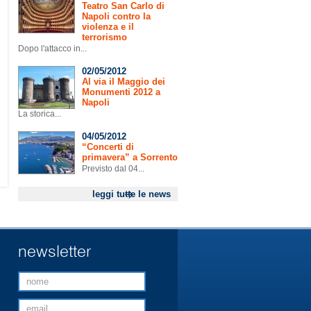
Teatro San Carlo di
Napoli contro la
violenza e il
terrorismo
Dopo l'attacco in...
02/05/2012
Al via il Maggio dei
Monumenti 2012 a
Napoli
La storica...
04/05/2012
“Concerti di
primavera” a Sorrento
Previsto dal 04...
leggi tutte le news
newsletter