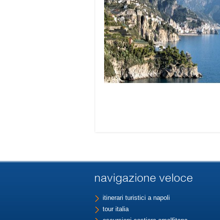
navigazione veloce
itinerari turistici a napoli
tour italia