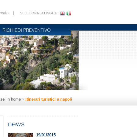
rvata
|
SELEZIONA LA LINGUA:
RICHIEDI PREVENTIVO
sei in
home
»
itinerari turistici a napoli
news
19/01/2015