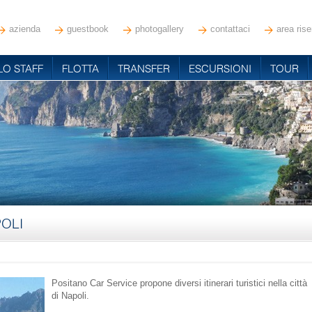
azienda
guestbook
photogallery
contattaci
area rise
LO STAFF
FLOTTA
TRANSFER
ESCURSIONI
TOUR
POLI
Positano Car Service propone diversi itinerari turistici nella città
di Napoli.