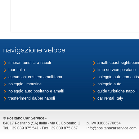
navigazione veloce
itinerari turistici a napoli
amalfi coast sightseein
tour italia
limo service positano
escursioni costiera amalfitana
noleggio auto con autis
noleggio limousine
noleggio auto
noleggio auto positano e amalfi
guide turistiche napoli
trasferimenti da/per napoli
car rental Italy
© Positano Car Service -
84017 Positano (SA) Italia - via C. Colombo, 2
p. IVA 03886770654
Tel. +39 089 875 541 - Fax +39 089 875 867
info@positanocarservice.com